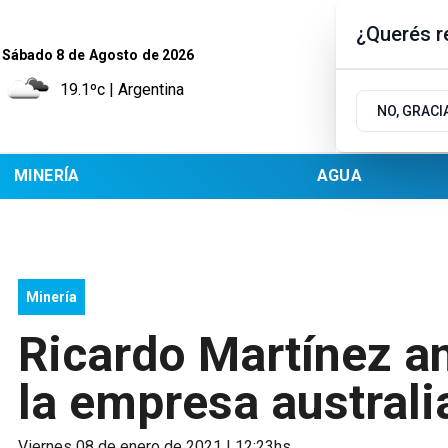
¿Querés re
Sábado 8
de
Agosto
de 2026
19.1ºc | Argentina
NO, GRACI
MINERÍA
AGUA
Minería
Ricardo Martínez an
la empresa austral
viernes 08 de enero de 2021 | 12:23hs.