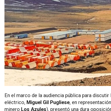
En el marco de la audiencia pública para discutir
eléctrico,
Miguel Gil Pugliese
, en representació
minero
Los Azules
), presentó una dura oposició