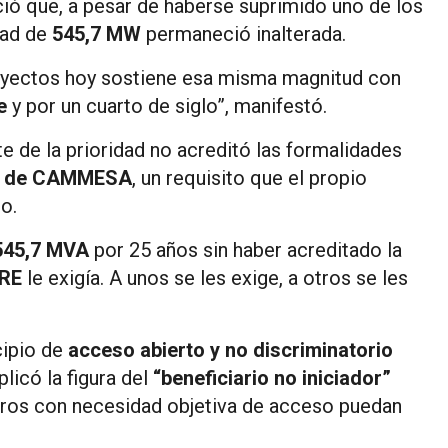
ió que, a pesar de haberse suprimido uno de los
dad de
545,7 MW
permaneció inalterada.
oyectos hoy sostiene esa misma magnitud con
e
y por un cuarto de siglo”, manifestó.
 de la prioridad no acreditó las formalidades
os de CAMMESA
, un requisito que el propio
o.
545,7 MVA
por 25 años sin haber acreditado la
RE
le exigía. A unos se les exige, a otros se les
cipio de
acceso abierto y no discriminatorio
licó la figura del
“beneficiario no iniciador”
ceros con necesidad objetiva de acceso puedan