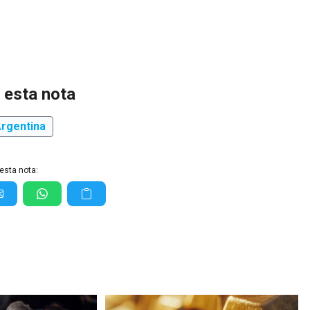
 esta nota
rgentina
esta nota: