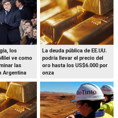
gía, los
La deuda pública de EE.UU.
Milei ve como
podría llevar el precio del
minar las
oro hasta los US$6.000 por
n Argentina
onza