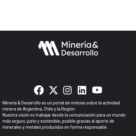
La privatización del Belgrano
Cargas suma nuevos
competidores y cobra
relevancia para la minería
argentina
Minería & Desarrollo es un portal de noticias sobre la actividad
minera de Argentina, Chile y la Región.
Nuestra visión es trabajar desde la comunicación para un mundo
Lunahuasi completó un sólido
más seguro, justo y sostenible, posible gracias al aporte de
trimestre con importantes
minerales y metales producidos en forma responsable.