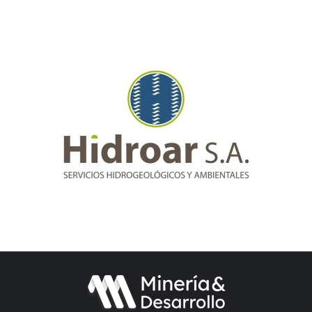
eliminar las retenciones en
Argentina
La deuda pública de EE.UU.
podría llevar el precio del oro
hasta los US$6.000 por onza