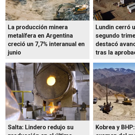
La producción minera
Lundin cerró 
metalífera en Argentina
segundo trime
creció un 7,7% interanual en
destacó avanc
junio
tras la aproba
Salta: Lindero redujo su
Kobrea y BHP: