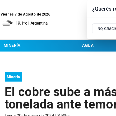
¿Querés re
Viernes 7
de
Agosto
de 2026
19.1ºc | Argentina
NO, GRACI
MINERÍA
AGUA
Minería
El cobre sube a más
tonelada ante temo
lunes 20 de mayo de 2024 | 8:50hs.