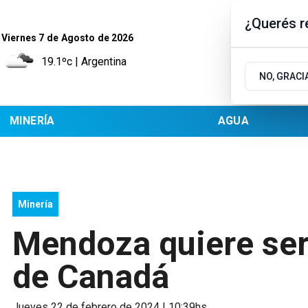
¿Querés re
Viernes 7
de
Agosto
de 2026
19.1ºc | Argentina
NO, GRACI
MINERÍA
AGUA
Minería
Mendoza quiere ser 
de Canadá
jueves 22 de febrero de 2024 | 10:39hs.