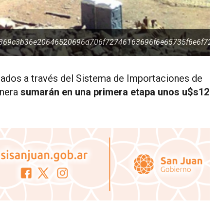
56369c3b36e20646520696d706f72746163696f6e65735f6e6f72
itados a través del Sistema de Importaciones de
inera
sumarán en una primera etapa unos u$s12