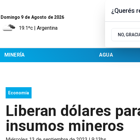
¿Querés re
Domingo 9
de
Agosto
de 2026
19.1ºc | Argentina
NO, GRACI
MINERÍA
AGUA
Economía
Liberan dólares par
insumos mineros
miércoles 13 de septiembre de 2023 | 9:13hs.