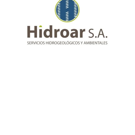
6d616c2e6a7067