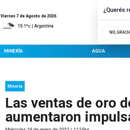
¿Querés re
Viernes 7
de
Agosto
de 2026
19.1ºc | Argentina
NO, GRACI
MINERÍA
AGUA
Minería
Las ventas de oro d
aumentaron impuls
miércoles 19 de enero de 2022 | 11:55hs.