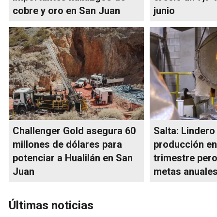
cobre y oro en San Juan
junio
Challenger Gold asegura 60
Salta: Lindero
millones de dólares para
producción en 
potenciar a Hualilán en San
trimestre per
Juan
metas anuale
Últimas noticias