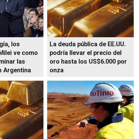
gía, los
La deuda pública de EE.UU.
Milei ve como
podría llevar el precio del
minar las
oro hasta los US$6.000 por
n Argentina
onza