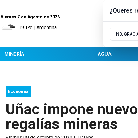
¿Querés re
Viernes 7
de
Agosto
de 2026
19.1ºc | Argentina
NO, GRACI
MINERÍA
AGUA
Economía
Uñac impone nuevos
regalías mineras
viernes 09 de octubre de 2020 | 11:16hs.