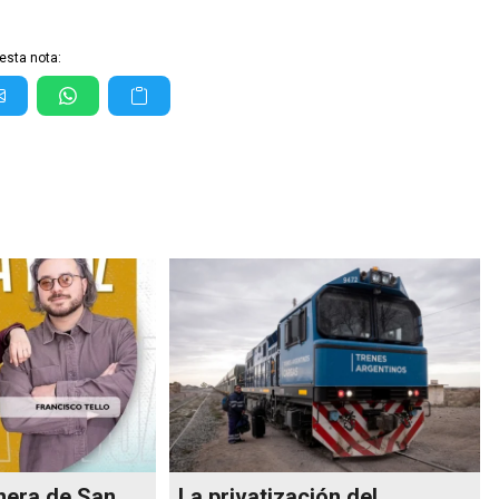
esta nota:
nera de San
La privatización del