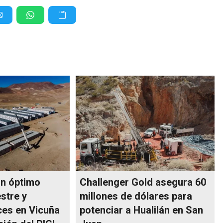
un óptimo
Challenger Gold asegura 60
stre y
millones de dólares para
es en Vicuña
potenciar a Hualilán en San