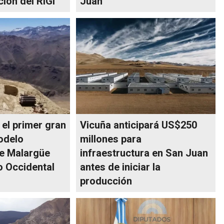
ción del RIGI
Juan
 el primer gran
Vicuña anticipará US$250
odelo
millones para
de Malargüe
infraestructura en San Juan
o Occidental
antes de iniciar la
producción