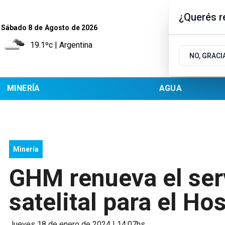
¿Querés re
Sábado 8
de
Agosto
de 2026
19.1ºc | Argentina
NO, GRACI
MINERÍA
AGUA
Minería
GHM renueva el serv
satelital para el Ho
jueves 18 de enero de 2024 | 14:07hs.