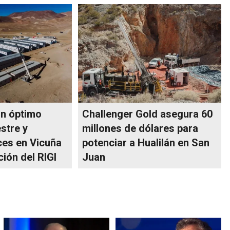
un óptimo
Challenger Gold asegura 60
stre y
millones de dólares para
es en Vicuña
potenciar a Hualilán en San
ción del RIGI
Juan