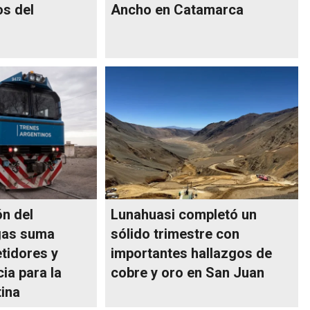
s del
Ancho en Catamarca
ón del
Lunahuasi completó un
gas suma
sólido trimestre con
tidores y
importantes hallazgos de
ia para la
cobre y oro en San Juan
tina