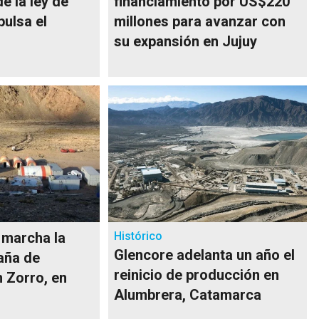
e la ley de
financiamiento por US$220
pulsa el
millones para avanzar con
su expansión en Jujuy
 marcha la
Histórico
Glencore adelanta un año el
aña de
reinicio de producción en
n Zorro, en
Alumbrera, Catamarca