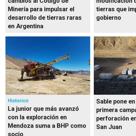
cambios al Código de
modificación d
Minería para impulsar el
tierras que im
desarrollo de tierras raras
gobierno
en Argentina
Historico
Sable pone en
La junior que más avanzó
primera camp
con la exploración en
perforación e
Mendoza suma a BHP como
San Juan
socio