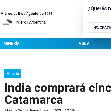
¿Querés re
Miércoles 5
de
Agosto
de 2026
19.1ºc | Argentina
NO, GRACI
MINERÍA
AGUA
Minería
India comprará cinco
Catamarca
martes 26 de diciembre de 2023 | 10:18hs.