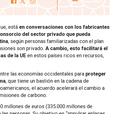
que, está
en conversaciones con los fabricantes
consorcio del sector privado que pueda
tina
, según personas familiarizadas con el plan
siones son privado.
A cambio, esto facilitará el
sas de la UE
en estos países ricos en recursos,
 entre las economías occidentales para
proteger
ina
, que tiene un bastión en la cadena de
inoamericanos, el acuerdo acelerará el cambio a
emisiones de carbono.
00 millones de euros (335.000 millones de
n las personas. Su objetivo es “impulsar enlaces