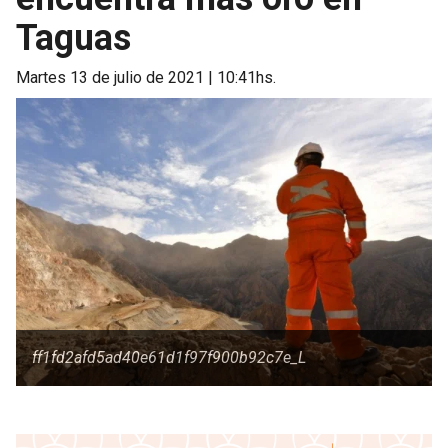
Taguas
martes 13 de julio de 2021 | 10:41hs.
ff1fd2afd5ad40e61d1f97f900b92c7e_L