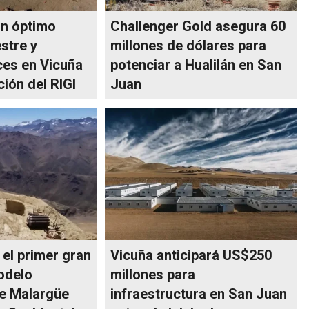
un óptimo
Challenger Gold asegura 60
stre y
millones de dólares para
es en Vicuña
potenciar a Hualilán en San
ción del RIGI
Juan
 el primer gran
Vicuña anticipará US$250
odelo
millones para
de Malargüe
infraestructura en San Juan