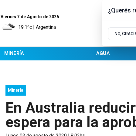
¿Querés re
Viernes 7
de
Agosto
de 2026
19.1ºc | Argentina
NO, GRACI
MINERÍA
AGUA
Minería
En Australia reduci
espera para la apro
lunes 03 de agosto de 2020 | 8:03hs.